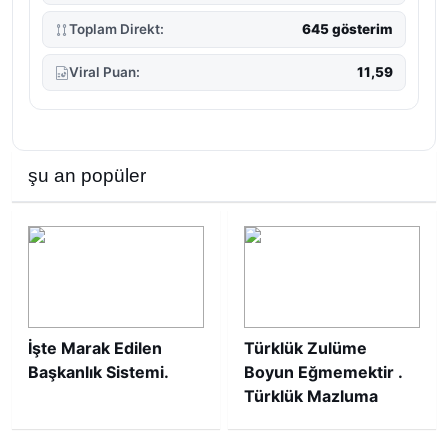
Toplam Direkt:
645 gösterim
Viral Puan:
11,59
şu an popüler
İşte Marak Edilen
Türklük Zulüme
Başkanlık Sistemi.
Boyun Eğmemektir .
Türklük Mazluma
Umut Olmaktır.
(Günün Makalesi)