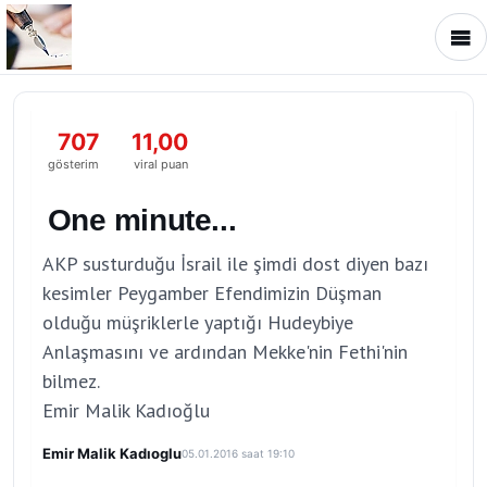
707
11,00
gösterim
viral puan
One minute...
AKP susturduğu İsrail ile şimdi dost diyen bazı
kesimler Peygamber Efendimizin Düşman
olduğu müşriklerle yaptığı Hudeybiye
Anlaşmasını ve ardından Mekke'nin Fethi'nin
bilmez.
Emir Malik Kadıoğlu
Emir Malik Kadıoglu
05.01.2016 saat 19:10